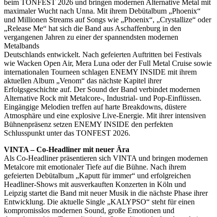
beim TONFEST 2026 und bringen modernen Alternative Metal mit
maximaler Wucht nach Unna. Mit ihrem Debütalbum „Phoenix“
und Millionen Streams auf Songs wie „Phoenix“, „Crystallize“ oder
„Release Me“ hat sich die Band aus Aschaffenburg in den
vergangenen Jahren zu einer der spannendsten modernen
Metalbands
Deutschlands entwickelt. Nach gefeierten Auftritten bei Festivals
wie Wacken Open Air, Mera Luna oder der Full Metal Cruise sowie
internationalen Tourneen schlagen ENEMY INSIDE mit ihrem
aktuellen Album „Venom“ das nächste Kapitel ihrer
Erfolgsgeschichte auf. Der Sound der Band verbindet modernen
Alternative Rock mit Metalcore-, Industrial- und Pop-Einflüssen.
Eingängige Melodien treffen auf harte Breakdowns, düstere
Atmosphäre und eine explosive Live-Energie. Mit ihrer intensiven
Bühnenpräsenz setzen ENEMY INSIDE den perfekten
Schlusspunkt unter das TONFEST 2026.
VINTA – Co-Headliner mit neuer Ära
Als Co-Headliner präsentieren sich VINTA und bringen modernen
Metalcore mit emotionaler Tiefe auf die Bühne. Nach ihrem
gefeierten Debütalbum „Kaputt für immer“ und erfolgreichen
Headliner-Shows mit ausverkauften Konzerten in Köln und
Leipzig startet die Band mit neuer Musik in die nächste Phase ihrer
Entwicklung. Die aktuelle Single „KALYPSO“ steht für einen
kompromisslos modernen Sound, große Emotionen und