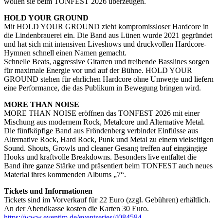
wollen sie beim TONFEST 2026 überzeugen.
HOLD YOUR GROUND
Mit HOLD YOUR GROUND zieht kompromissloser Hardcore in
die Lindenbrauerei ein. Die Band aus Lünen wurde 2021 gegründet
und hat sich mit intensiven Liveshows und druckvollen Hardcore-
Hymnen schnell einen Namen gemacht.
Schnelle Beats, aggressive Gitarren und treibende Basslines sorgen
für maximale Energie vor und auf der Bühne. HOLD YOUR
GROUND stehen für ehrlichen Hardcore ohne Umwege und liefern
eine Performance, die das Publikum in Bewegung bringen wird.
MORE THAN NOISE
MORE THAN NOISE eröffnen das TONFEST 2026 mit einer
Mischung aus modernem Rock, Metalcore und Alternative Metal.
Die fünfköpfige Band aus Fröndenberg verbindet Einflüsse aus
Alternative Rock, Hard Rock, Punk und Metal zu einem vielseitigen
Sound. Shouts, Growls und cleaner Gesang treffen auf eingängige
Hooks und kraftvolle Breakdowns. Besonders live entfaltet die
Band ihre ganze Stärke und präsentiert beim TONFEST auch neues
Material ihres kommenden Albums „7“.
Tickets und Informationen
Tickets sind im Vorverkauf für 22 Euro (zzgl. Gebühren) erhältlich.
An der Abendkasse kosten die Karten 30 Euro.
https://www.eventim.de/eventseries/4084584