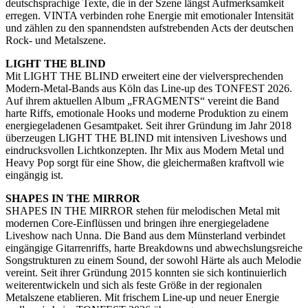
deutschsprachige Texte, die in der Szene längst Aufmerksamkeit
erregen. VINTA verbinden rohe Energie mit emotionaler Intensität
und zählen zu den spannendsten aufstrebenden Acts der deutschen
Rock- und Metalszene.
LIGHT THE BLIND
Mit LIGHT THE BLIND erweitert eine der vielversprechenden
Modern-Metal-Bands aus Köln das Line-up des TONFEST 2026.
Auf ihrem aktuellen Album „FRAGMENTS“ vereint die Band
harte Riffs, emotionale Hooks und moderne Produktion zu einem
energiegeladenen Gesamtpaket. Seit ihrer Gründung im Jahr 2018
überzeugen LIGHT THE BLIND mit intensiven Liveshows und
eindrucksvollen Lichtkonzepten. Ihr Mix aus Modern Metal und
Heavy Pop sorgt für eine Show, die gleichermaßen kraftvoll wie
eingängig ist.
SHAPES IN THE MIRROR
SHAPES IN THE MIRROR stehen für melodischen Metal mit
modernen Core-Einflüssen und bringen ihre energiegeladene
Liveshow nach Unna. Die Band aus dem Münsterland verbindet
eingängige Gitarrenriffs, harte Breakdowns und abwechslungsreiche
Songstrukturen zu einem Sound, der sowohl Härte als auch Melodie
vereint. Seit ihrer Gründung 2015 konnten sie sich kontinuierlich
weiterentwickeln und sich als feste Größe in der regionalen
Metalszene etablieren. Mit frischem Line-up und neuer Energie