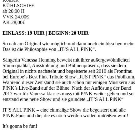
KÜHLSCHIFF
ab 20:00 H
VVK 24,00€
AK 28,00€
EINLASS: 19 UHR | BEGINN: 20 UHR
So nah am Original wie möglich und dann noch ein bisschen mehr.
Das ist die Philosophie von „IT’S ALL PINK“.
Sängerin Vanessa Henning beweist mit ihrer außergewöhnlichen
Stimmqualität, Ausstrahlung und Bühnenpräsenz, dass sie dem
Original in nichts nachsteht und begeisterte seit 2010 als Frontfrau
bei Europe´s Best Pink Tribute Show „JUST PiNK“ das Publikum.
Während dieser Zeit stand sie auch schon mit einigen Musikern aus
P!NK’s Live-Band auf der Bühne. Nach der Auflösung der Band
2017 war für Vanessa klar: es muss mit P!NK weiter gehen und so
entstand eine neue Show und sie gründete „IT’S ALL PiNK“
IT’S ALL PINK – eine einmalige Show die begeistert und alle
P!NK-Fans und die, die es noch werden wollen mitreißen wird!​
It’s gonna be fun!