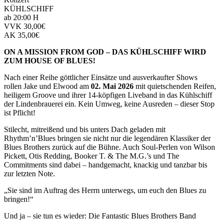
KÜHLSCHIFF
ab 20:00 H
VVK 30,00€
AK 35,00€
ON A MISSION FROM GOD – DAS KÜHLSCHIFF WIRD
ZUM HOUSE OF BLUES!
Nach einer Reihe göttlicher Einsätze und ausverkaufter Shows
rollen Jake und Elwood am
02. Mai 2026
mit quietschenden Reifen,
heiligem Groove und ihrer 14-köpfigen Liveband in das Kühlschiff
der Lindenbrauerei ein. Kein Umweg, keine Ausreden – dieser Stop
ist Pflicht!
Stilecht, mitreißend und bis unters Dach geladen mit
Rhythm’n’Blues bringen sie nicht nur die legendären Klassiker der
Blues Brothers zurück auf die Bühne. Auch Soul-Perlen von Wilson
Pickett, Otis Redding, Booker T. & The M.G.’s und The
Commitments sind dabei – handgemacht, knackig und tanzbar bis
zur letzten Note.
„Sie sind im Auftrag des Herrn unterwegs, um euch den Blues zu
bringen!“
Und ja – sie tun es wieder: Die Fantastic Blues Brothers Band